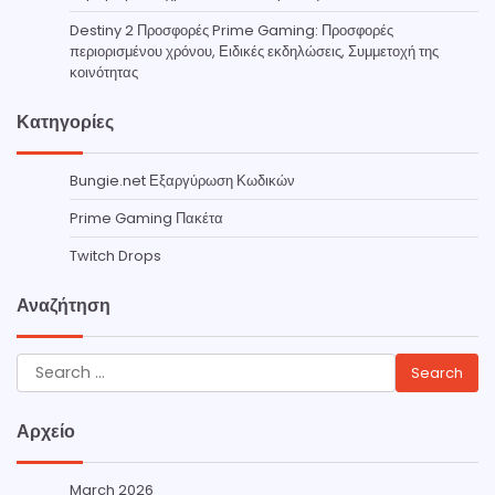
Destiny 2 Προσφορές Prime Gaming: Προσφορές
περιορισμένου χρόνου, Ειδικές εκδηλώσεις, Συμμετοχή της
κοινότητας
Κατηγορίες
Bungie.net Εξαργύρωση Κωδικών
Prime Gaming Πακέτα
Twitch Drops
Αναζήτηση
Search
for:
Αρχείο
March 2026