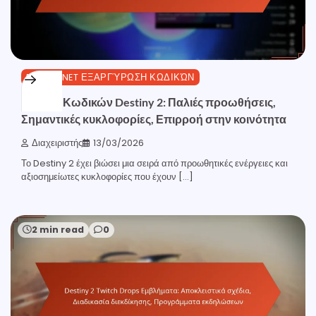
BUNGIE.NET ΕΞΑΡΓΎΡΩΣΗ ΚΩΔΙΚΏΝ
Ιστορία Κωδικών Destiny 2: Παλιές προωθήσεις,
Σημαντικές κυκλοφορίες, Επιρροή στην κοινότητα
Διαχειριστής
13/03/2026
Το Destiny 2 έχει βιώσει μια σειρά από προωθητικές ενέργειες και
αξιοσημείωτες κυκλοφορίες που έχουν […]
2 min read
0