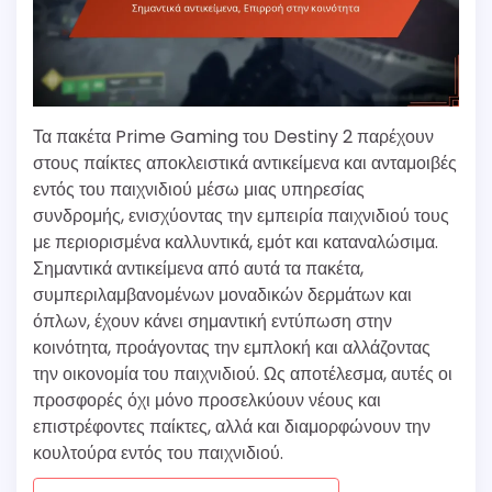
Τα πακέτα Prime Gaming του Destiny 2 παρέχουν
στους παίκτες αποκλειστικά αντικείμενα και ανταμοιβές
εντός του παιχνιδιού μέσω μιας υπηρεσίας
συνδρομής, ενισχύοντας την εμπειρία παιχνιδιού τους
με περιορισμένα καλλυντικά, εμότ και καταναλώσιμα.
Σημαντικά αντικείμενα από αυτά τα πακέτα,
συμπεριλαμβανομένων μοναδικών δερμάτων και
όπλων, έχουν κάνει σημαντική εντύπωση στην
κοινότητα, προάγοντας την εμπλοκή και αλλάζοντας
την οικονομία του παιχνιδιού. Ως αποτέλεσμα, αυτές οι
προσφορές όχι μόνο προσελκύουν νέους και
επιστρέφοντες παίκτες, αλλά και διαμορφώνουν την
κουλτούρα εντός του παιχνιδιού.