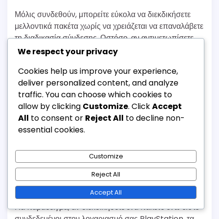
Μόλις συνδεθούν, μπορείτε εύκολα να διεκδικήσετε
μελλοντικά πακέτα χωρίς να χρειάζεται να επαναλάβετε
τη διαδικασία σύνδεσης. Ωστόσο, αν αντιμετωπίσετε
προβλήματα, ελέγξτε ότι και οι δύο λογαριασμοί είναι
We respect your privacy
σωστά συνδεδεμένοι στις ρυθμίσεις κάθε αντίστοιχης
Cookies help us improve your experience,
πλατφόρμας.
deliver personalized content, and analyze
Διαθέσιμες πλατφόρμες
traffic. You can choose which cookies to
allow by clicking
Customize
. Click
Accept
Τα πακέτα Destiny 2 από το Prime Gaming μπορούν
All
to consent or
Reject All
to decline non-
να εξαργυρωθούν σε πολλές πλατφόρμες,
essential cookies.
συμπεριλαμβανομένων PC, PlayStation και Xbox.
Διασφαλίστε ότι είστε συνδεδεμένοι στον σωστό
Customize
λογαριασμό πλατφόρμας όταν διεκδικείτε αντικείμενα,
Reject All
καθώς θα εμφανιστούν μόνο στο παιχνίδι σε αυτήν την
συγκεκριμένη πλατφόρμα.
Accept All
Για παράδειγμα, αν διεκδικήσετε ένα πακέτο ενώ είστε
συνδεδεμένοι στον λογαριασμό σας PlayStation, τα