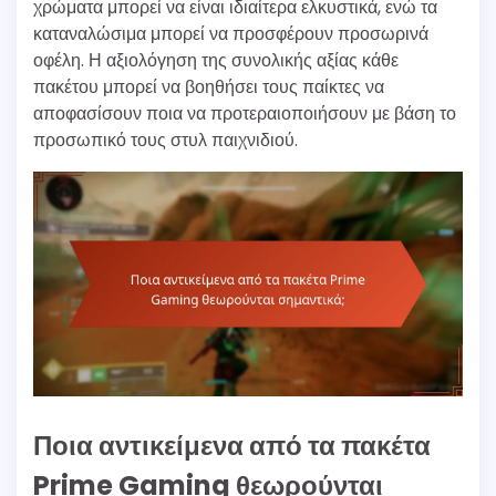
χρώματα μπορεί να είναι ιδιαίτερα ελκυστικά, ενώ τα
καταναλώσιμα μπορεί να προσφέρουν προσωρινά
οφέλη. Η αξιολόγηση της συνολικής αξίας κάθε
πακέτου μπορεί να βοηθήσει τους παίκτες να
αποφασίσουν ποια να προτεραιοποιήσουν με βάση το
προσωπικό τους στυλ παιχνιδιού.
Ποια αντικείμενα από τα πακέτα
Prime Gaming θεωρούνται