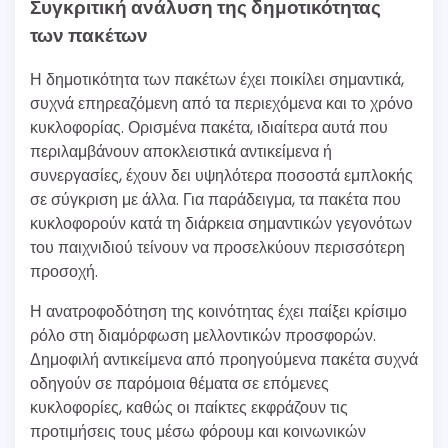
Συγκριτική ανάλυση της δημοτικότητας
των πακέτων
Η δημοτικότητα των πακέτων έχει ποικίλει σημαντικά,
συχνά επηρεαζόμενη από τα περιεχόμενα και το χρόνο
κυκλοφορίας. Ορισμένα πακέτα, ιδιαίτερα αυτά που
περιλαμβάνουν αποκλειστικά αντικείμενα ή
συνεργασίες, έχουν δει υψηλότερα ποσοστά εμπλοκής
σε σύγκριση με άλλα. Για παράδειγμα, τα πακέτα που
κυκλοφορούν κατά τη διάρκεια σημαντικών γεγονότων
του παιχνιδιού τείνουν να προσελκύουν περισσότερη
προσοχή.
Η ανατροφοδότηση της κοινότητας έχει παίξει κρίσιμο
ρόλο στη διαμόρφωση μελλοντικών προσφορών.
Δημοφιλή αντικείμενα από προηγούμενα πακέτα συχνά
οδηγούν σε παρόμοια θέματα σε επόμενες
κυκλοφορίες, καθώς οι παίκτες εκφράζουν τις
προτιμήσεις τους μέσω φόρουμ και κοινωνικών