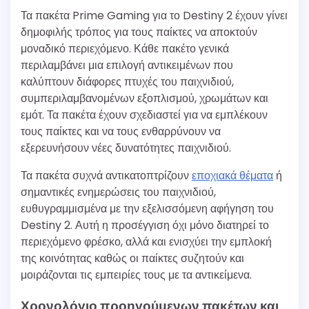
Τα πακέτα Prime Gaming για το Destiny 2 έχουν γίνει
δημοφιλής τρόπος για τους παίκτες να αποκτούν
μοναδικό περιεχόμενο. Κάθε πακέτο γενικά
περιλαμβάνει μια επιλογή αντικειμένων που
καλύπτουν διάφορες πτυχές του παιχνιδιού,
συμπεριλαμβανομένων εξοπλισμού, χρωμάτων και
εμότ. Τα πακέτα έχουν σχεδιαστεί για να εμπλέκουν
τους παίκτες και να τους ενθαρρύνουν να
εξερευνήσουν νέες δυνατότητες παιχνιδιού.
Τα πακέτα συχνά αντικατοπτρίζουν
εποχιακά θέματα
ή
σημαντικές ενημερώσεις του παιχνιδιού,
ευθυγραμμισμένα με την εξελισσόμενη αφήγηση του
Destiny 2. Αυτή η προσέγγιση όχι μόνο διατηρεί το
περιεχόμενο φρέσκο, αλλά και ενισχύει την εμπλοκή
της κοινότητας καθώς οι παίκτες συζητούν και
μοιράζονται τις εμπειρίες τους με τα αντικείμενα.
Χρονολόγιο προηγούμενων πακέτων και