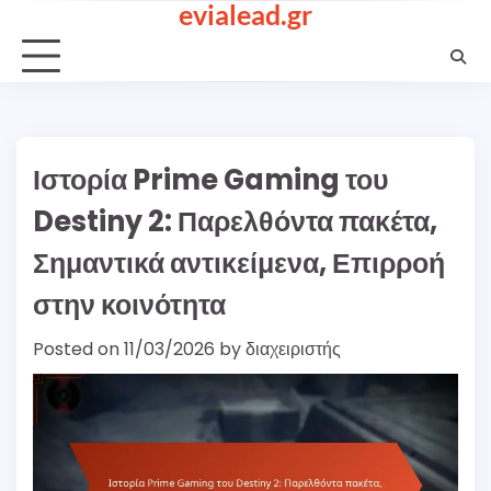
evialead.gr
Skip
to
content
Ιστορία Prime Gaming του
Destiny 2: Παρελθόντα πακέτα,
Σημαντικά αντικείμενα, Επιρροή
στην κοινότητα
Posted on
11/03/2026
by
διαχειριστής