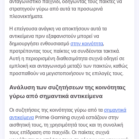
ανταγωνιστικό παιχνίδι, οδηγώντας τους παίκτες να
στρατηγούν γύρω από αυτά τα προσωρινά
πλεονεκτήματα.
Η επείγουσα ανάγκη να αποκτήσουν αυτά τα
αντικείμενα πριν εξαφανιστούν μπορεί να
δημιουργήσει ενθουσιασμό
στην κοινότητα
,
προτρέποντας τους παίκτες να συνδέονται τακτικά.
Αυτή η περιορισμένη διαθεσιμότητα συχνά οδηγεί σε
εμπλοκή και ανταγωνισμό μεταξύ των παικτών, καθώς
προσπαθούν να μεγιστοποιήσουν τις επιλογές τους.
Ανάλυση των συζητήσεων της κοινότητας
γύρω από σημαντικά αντικείμενα
Οι συζητήσεις της κοινότητας γύρω από τα
σημαντικά
αντικείμενα
Prime Gaming συχνά εστιάζουν στην
αισθητική τους, τη χρησιμότητά τους και τη συνολική
τους επίδραση στο παιχνίδι. Οι παίκτες συχνά