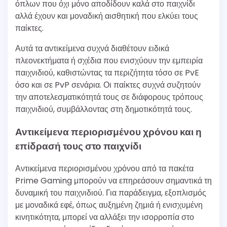
όπλων που όχι μόνο αποδίδουν καλά στο παιχνίδι
αλλά έχουν και μοναδική αισθητική που ελκύει τους
παίκτες.
Αυτά τα αντικείμενα συχνά διαθέτουν ειδικά
πλεονεκτήματα ή σχέδια που ενισχύουν την εμπειρία
παιχνιδιού, καθιστώντας τα περιζήτητα τόσο σε PvE
όσο και σε PvP σενάρια. Οι παίκτες συχνά συζητούν
την αποτελεσματικότητά τους σε διάφορους τρόπους
παιχνιδιού, συμβάλλοντας στη δημοτικότητά τους.
Αντικείμενα περιορισμένου χρόνου και η
επίδρασή τους στο παιχνίδι
Αντικείμενα περιορισμένου χρόνου από τα πακέτα
Prime Gaming μπορούν να επηρεάσουν σημαντικά τη
δυναμική του παιχνιδιού. Για παράδειγμα, εξοπλισμός
με μοναδικά εφέ, όπως αυξημένη ζημιά ή ενισχυμένη
κινητικότητα, μπορεί να αλλάξει την ισορροπία στο