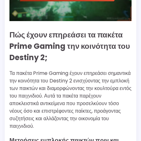
Πώς έχουν επηρεάσει τα πακέτα
Prime Gaming την κοινότητα του
Destiny 2;
Τα πακέτα Prime Gaming έχουν επηρεάσει σημαντικά
την κοινότητα του Destiny 2 ενισχύοντας την εμπλοκή
των παικτών και διαμορφώνοντας την κουλτούρα εντός
του παιχνιδιού. Αυτά τα πακέτα παρέχουν
αποκλειστικά αντικείμενα που προσελκύουν τόσο
νέους όσο και επιστρέφοντες παίκτες, προάγοντας
συζητήσεις και αλλάζοντας την οικονομία του
παιχνιδιού.
Μετρήσεις εμπλοκής παικτών πριν και