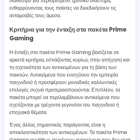
διαθέσιμο για περιορισμένο χρονικό διάστημα,
ενθαρρύνοντας τους παίκτες να διεκδικήσουν τις
ανταμοιβές τους άμεσα.
Κριτήρια για την ένταξη στα πακέτα Prime
Gaming
Η ένταξη στα πακέτα Prime Gaming βασίζεται σε
αρκετά κριτήρια, εστιάζοντας κυρίως στην απήχηση και
τη σχετικότητα των αντικειμένων για τη βάση των
παικτών. Αντικείμενα που ενισχύουν την εμπειρία
παιχνιδιού ή προσφέρουν μοναδικές καλλυντικές
επιλογές συχνά προτεραιοποιούνται. Επιπλέον, τα
πακέτα μπορεί να περιλαμβάνουν αντικείμενα που
σχετίζονται με τρέχοντα γεγονότα του παιχνιδιού ή
εποχιακά θέματα.
Ένας άλλος σημαντικός παράγοντας είναι η
αποκλειστικότητα των αντικειμένων. Τα πακέτα Prime
Gaming συνήθως περιέχουν αντικείμενα που δεν είναι