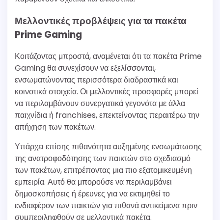
Μελλοντικές προβλέψεις για τα πακέτα
Prime Gaming
Κοιτάζοντας μπροστά, αναμένεται ότι τα πακέτα Prime
Gaming θα συνεχίσουν να εξελίσσονται,
ενσωματώνοντας περισσότερα διαδραστικά και
κοινοτικά στοιχεία. Οι μελλοντικές προσφορές μπορεί
να περιλαμβάνουν συνεργατικά γεγονότα με άλλα
παιχνίδια ή franchises, επεκτείνοντας περαιτέρω την
απήχηση των πακέτων.
Υπάρχει επίσης πιθανότητα αυξημένης ενσωμάτωσης
της ανατροφοδότησης των παικτών στο σχεδιασμό
των πακέτων, επιτρέποντας μια πιο εξατομικευμένη
εμπειρία. Αυτό θα μπορούσε να περιλαμβάνει
δημοσκοπήσεις ή έρευνες για να εκτιμηθεί το
ενδιαφέρον των παικτών για πιθανά αντικείμενα πριν
συμπεριληφθούν σε μελλοντικά πακέτα.