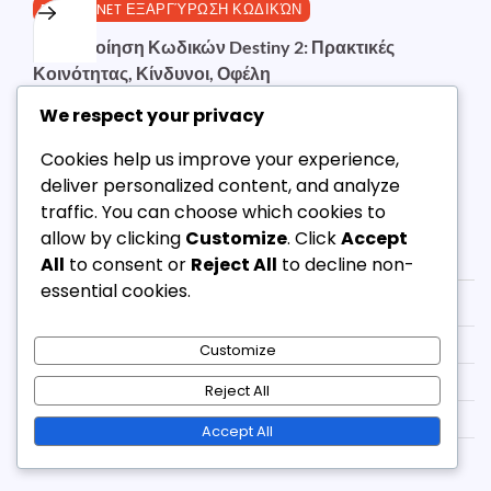
BUNGIE.NET ΕΞΑΡΓΎΡΩΣΗ ΚΩΔΙΚΏΝ
Κοινοποίηση Κωδικών Destiny 2: Πρακτικές
Κοινότητας, Κίνδυνοι, Οφέλη
Διαχειριστής
18/02/2026
1 Min Read
0
We respect your privacy
Cookies help us improve your experience,
deliver personalized content, and analyze
traffic. You can choose which cookies to
allow by clicking
Customize
. Click
Accept
Νομικά
All
to consent or
Reject All
to decline non-
essential cookies.
Πολιτική προστασίας δεδομένων
Επικοινωνήστε μαζί μας
Customize
Σχετικά με εμάς
Reject All
Πολιτική για cookies
Accept All
Συμφωνία χρήστη