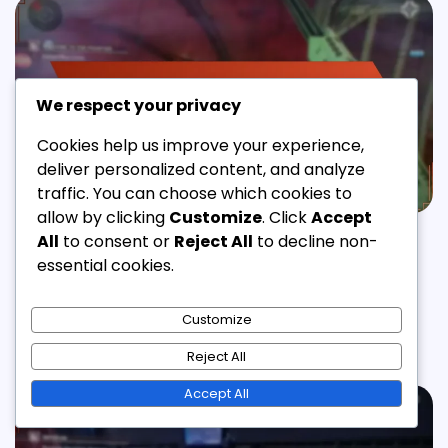
We respect your privacy
Cookies help us improve your experience,
deliver personalized content, and analyze
traffic. You can choose which cookies to
allow by clicking
Customize
. Click
Accept
PRIME GAMING ΠΑΚΈΤΑ
All
to consent or
Reject All
to decline non-
essential cookies.
Destiny 2 Prime Gaming Αντικείμενα: Όπλα,
Πανοπλία, Καλλυντικά περιλαμβάνονται
Customize
Διαχειριστής
05/03/2026
2 Min Read
0
Reject All
Accept All