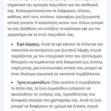
σημαντικά την εμπειρία παιχνιδιού και την αισθητική
σας. Κατηγοριοποιούνται σε διάφορους τύπους,
καθένας από τους οποίους προσφέρει μια ξεχωριστή
οπτική γοητεία. Η κατανόηση αυτών των τύπων μπορεί
να σας βοηθήσει να επιλέξετε τα καλύτερα εφέ για τον
χαρακτήρα και το στυλ παιχνιδιού σας.
Εφέ λάμψης:
Αυτά τα εφέ κάνουν τα όπλα και την
πανοπλία να εκπέμπουν μια ζωντανή λάμψη, συχνά
ταιριάζοντας με τον στοιχειακό τύπο του εξοπλισμού.
Μπορούν να κυμαίνονται από διακριτικά έως έντονα,
παρέχοντας μια εντυπωσιακή οπτική που μπορεί να
είναι ιδιαίτερα ελκυστική σε σκοτεινά περιβάλλοντα.
Ίχνη σωματιδίων:
Όταν κινείστε ή πυροβολείτε
το όπλο σας, τα ίχνη σωματιδίων μπορούν να
ακολουθούν τις κινήσεις σας, προσθέτοντας ένα
δυναμικό στοιχείο στο gameplay σας. Αυτά τα ίχνη
μπορεί να διαφέρουν σε χρώμα και ένταση, συχνά