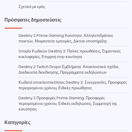
Σχετικά με εμάς
Πρόσφατες δημοσιεύσεις
Destiny 2 Prime Gaming Κοινότητα: Αλληλεπιδράσεις
παικτών, Μοιραστείτε εμπειρίες, Δίκτυα υποστήριξης
Ιστορία Κωδικών Destiny 2: Παλιές προωθήσεις, Σημαντικές
κυκλοφορίες, Επιρροή στην κοινότητα
Destiny 2 Twitch Drops Εμβλήματα: Αποκλειστικά σχέδια,
Διαδικασία διεκδίκησης, Προγράμματα εκδηλώσεων
Κωδικοί αποκλειστικότητας Destiny 2: Συνεργασίες, Προσφορές
περιορισμένου χρόνου, Ειδικές προωθήσεις
Destiny 2 Προσφορές Prime Gaming: Προσφορές
περιορισμένου χρόνου, Ειδικές εκδηλώσεις, Συμμετοχή της
κοινότητας
Κατηγορίες