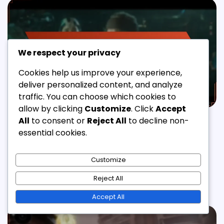
We respect your privacy
Cookies help us improve your experience,
deliver personalized content, and analyze
traffic. You can choose which cookies to
allow by clicking
Customize
. Click
Accept
All
to consent or
Reject All
to decline non-
BUNGIE.NET ΕΞΑΡΓΎΡΩΣΗ ΚΩΔΙΚΏΝ
essential cookies.
Κωδικοί Shader για το Destiny 2: Χρωματικές
παραλλαγές, Προσφορές περιορισμένου χρόνου,
Customize
Προωθητικές εκδηλώσεις
Reject All
Διαχειριστής
19/02/2026
2 Min Read
0
Accept All